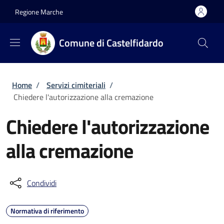
Salta al contenuto principale
Skip to footer content
Regione Marche
Comune di Castelfidardo
Briciole di pane
Home
/
Servizi cimiteriali
/
Chiedere l'autorizzazione alla cremazione
Chiedere l'autorizzazione
alla cremazione
Condividi
Normativa di riferimento