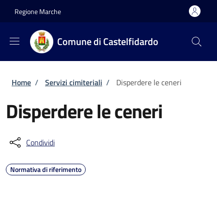
Salta al contenuto principale
Skip to footer content
Regione Marche
Comune di Castelfidardo
Briciole di pane
Home
/
Servizi cimiteriali
/
Disperdere le ceneri
Disperdere le ceneri
Condividi
Normativa di riferimento