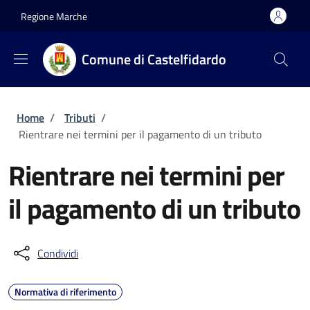
Salta al contenuto principale
Skip to footer content
Regione Marche
Comune di Castelfidardo
Briciole di pane
Home
/
Tributi
/
Rientrare nei termini per il pagamento di un tributo
Rientrare nei termini per
il pagamento di un tributo
Condividi
Normativa di riferimento