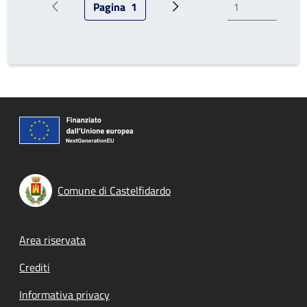
Pagina
1
Pagina precedente
Pagina attuale
Prossima pagina
Comune di Castelfidardo
Footer menu
Area riservata
Crediti
Informativa privacy