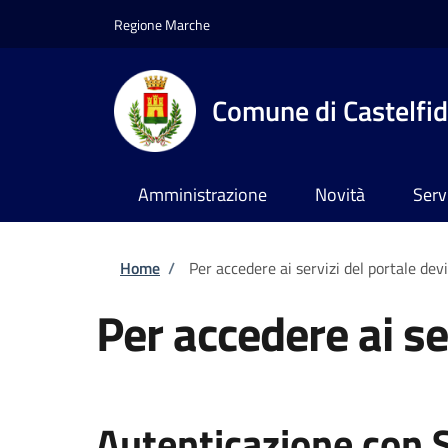
Salta al contenuto principale
Skip to footer content
Regione Marche
Comune di Castelfi
Amministrazione
Novità
Serv
Briciole di pane
Home
/
Per accedere ai servizi del portale dev
Per accedere ai se
Autenticazione con 