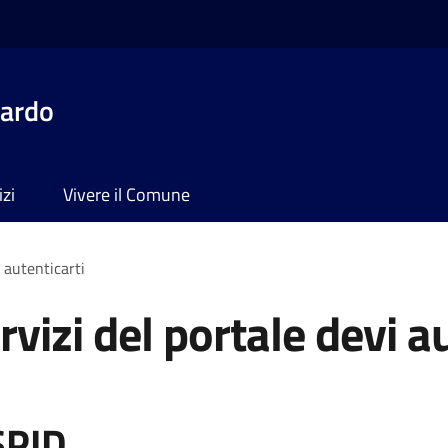
dardo
izi
Vivere il Comune
i autenticarti
rvizi del portale devi a
SPID