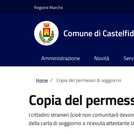
Salta al contenuto principale
Skip to footer content
Regione Marche
Comune di Castelfi
Amministrazione
Novità
Serv
Briciole di pane
Home
/
Copia del permesso di soggiorno
Copia del permes
I cittadini stranieri (cioè non comunitari) devo
della carta di soggiorno o ricevuta attestante