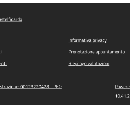
stelfidardo
Informativa privacy
i
Prenotazione appuntamento
nti
Riepilogo valutazioni
nistrazione: 00123220428 - PEC:
Powered
10.41.2