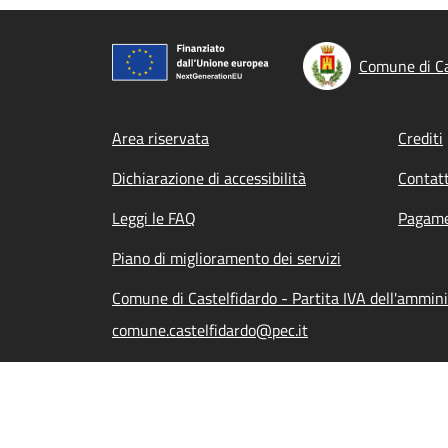
Comune di Ca
Footer menu
Area riservata
Crediti
Dichiarazione di accessibilità
Contatt
Leggi le FAQ
Pagame
Piano di miglioramento dei servizi
Comune di Castelfidardo - Partita IVA dell'ammi
comune.castelfidardo@pec.it