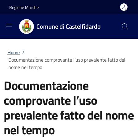
Salta al contenuto principale
Skip to footer content
Regione Marche
Comune di Castelfidardo
Briciole di pane
Home
/
Documentazione comprovante l’uso prevalente fatto del
nome nel tempo
Documentazione
comprovante l’uso
prevalente fatto del nome
nel tempo