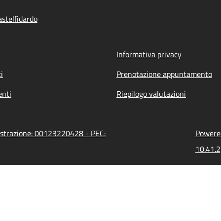
stelfidardo
Informativa privacy
i
Prenotazione appuntamento
nti
Riepilogo valutazioni
nistrazione: 00123220428 - PEC:
Powered
10.41.2