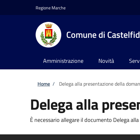
Salta al contenuto principale
Skip to footer content
Regione Marche
Comune di Castelfi
Amministrazione
Novità
Serv
Briciole di pane
Home
/
Delega alla presentazione della doma
Delega alla pres
È necessario allegare il documento Delega alla