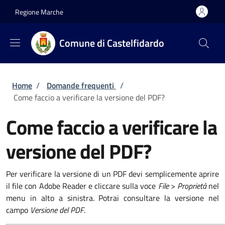
Salta al contenuto principale
Skip to footer content
Regione Marche
Comune di Castelfidardo
Briciole di pane
Home
/
Domande frequenti
/
Come faccio a verificare la versione del PDF?
Come faccio a verificare la
versione del PDF?
Per verificare la versione di un PDF devi semplicemente aprire
il file con Adobe Reader e cliccare sulla voce
File
>
Proprietà
nel
menu in alto a sinistra. Potrai consultare la versione nel
campo
Versione del PDF
.