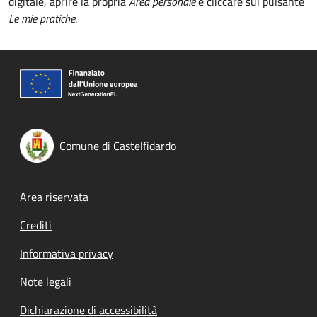
digitale, aprire la propria
Area personale
e cliccare sul pulsante
Le mie pratiche
.
Comune di Castelfidardo
Footer menu
Area riservata
Crediti
Informativa privacy
Note legali
Dichiarazione di accessibilità