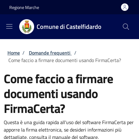
Salta al contenuto principale
Skip to footer content
Regione Marche
Comune di Castelfidardo
Briciole di pane
Home
/
Domande frequenti
/
Come faccio a firmare documenti usando FirmaCerta?
Come faccio a firmare
documenti usando
FirmaCerta?
Questa è una guida rapida all'uso del software FirmaCerta per
apporre la firma elettronica, se desideri informazioni più
dettagliate, consulta il manuale del software.