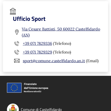
Ufficio Sport
Via Cesare Battisti, 50 60022 Castelfidardo
(AN)
+39 071 7829336
(Telefono)
+39 071 7829329
(Telefono)
sport@comune.castelfidardo.an.it
(Email)
Comune di Castelfidardo