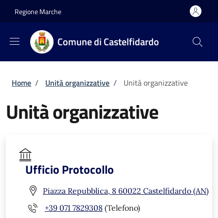
Salta al contenuto principale
Skip to footer content
Regione Marche
Comune di Castelfidardo
Briciole di pane
Home
/
Unità organizzative
/
Unità organizzative
Unità organizzative
Ufficio Protocollo
Piazza Repubblica, 8 60022 Castelfidardo (AN)
+39 071 7829308
(Telefono)