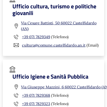
Ufficio cultura, turismo e politiche
giovanili
Via Cesare Battisti, 50 60022 Castelfidardo
(AN)
+39 071 7829349
(Telefono)
cultura@comune.castelfidardo.an.it
(Email)
Ufficio Igiene e Sanità Pubblica
Via Giuseppe Mazzini, 6 60022 Castelfidardo (A
+39 071 7829368
(Telefono)
+39 071 7829323
(Telefono)