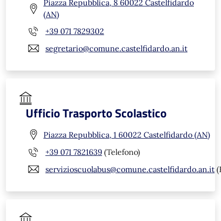
Piazza Repubblica, 8 60022 Castelfidardo
(AN)
+39 071 7829302
segretario@comune.castelfidardo.an.it
Ufficio Trasporto Scolastico
Piazza Repubblica, 1 60022 Castelfidardo (AN)
+39 071 7821639
(Telefono)
servizioscuolabus@comune.castelfidardo.an.it
(