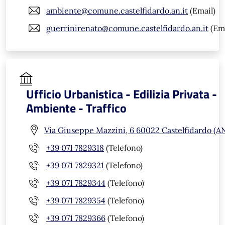
ambiente@comune.castelfidardo.an.it
(Email)
guerrinirenato@comune.castelfidardo.an.it
(Ema
Ufficio Urbanistica - Edilizia Privata -
Ambiente - Traffico
Via Giuseppe Mazzini, 6 60022 Castelfidardo (A
+39 071 7829318
(Telefono)
+39 071 7829321
(Telefono)
+39 071 7829344
(Telefono)
+39 071 7829354
(Telefono)
+39 071 7829366
(Telefono)