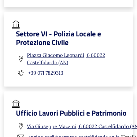
Settore VI - Polizia Locale e
Protezione Civile
Piazza Giacomo Leopardi, 6 60022
Castelfidardo (AN)
+39 071 7829313
Ufficio Lavori Pubblici e Patrimonio
Via Giuseppe Mazzini, 6 60022 Castelfidardo (A
enrico.carli@comune.castelfidardo.an.it
(Email)