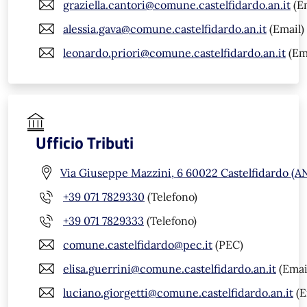
graziella.cantori@comune.castelfidardo.an.it
(Em
alessia.gava@comune.castelfidardo.an.it
(Email)
leonardo.priori@comune.castelfidardo.an.it
(Em
Ufficio Tributi
Via Giuseppe Mazzini, 6 60022 Castelfidardo (A
+39 071 7829330
(Telefono)
+39 071 7829333
(Telefono)
comune.castelfidardo@pec.it
(PEC)
elisa.guerrini@comune.castelfidardo.an.it
(Emai
luciano.giorgetti@comune.castelfidardo.an.it
(E