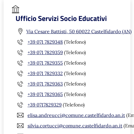
Ufficio Servizi Socio Educativi
Via Cesare Battisti, 50 60022 Castelfidardo (AN)
+39 071 7829348
(Telefono)
+39 071 7829359
(Telefono)
+39 071 7829355
(Telefono)
+39 071 7829332
(Telefono)
+39 071 7829363
(Telefono)
+39 071 7829365
(Telefono)
+39 0717829329
(Telefono)
elisa.andreucci@comune.castelfidardo.an.it
(Em
silvia.cortucci@comune.castelfidardo.an.it
(Ema