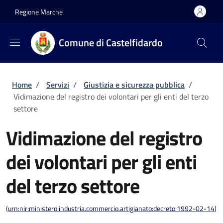
Salta al contenuto principale
Skip to footer content
Regione Marche
Comune di Castelfidardo
Briciole di pane
Home
/
Servizi
/
Giustizia e sicurezza pubblica
/
Vidimazione del registro dei volontari per gli enti del terzo
settore
Vidimazione del registro
dei volontari per gli enti
del terzo settore
(
urn:nir:ministero.industria.commercio.artigianato:decreto:1992-02-14
)