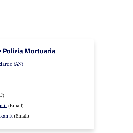
 e Polizia Mortuaria
idardo (AN)
C)
n.it
(Email)
.an.it
(Email)