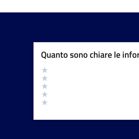
Quanto sono chiare le info
Valutazione
Valuta 5 stelle su 5
Valuta 4 stelle su 5
Valuta 3 stelle su 5
Valuta 2 stelle su 5
Valuta 1 stelle su 5