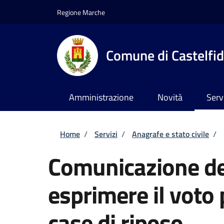
Salta al contenuto principale
Skip to footer content
Regione Marche
Comune di Castelfi
Amministrazione
Novità
Serv
Briciole di pane
Home
/
Servizi
/
Anagrafe e stato civile
/
Comunicazione del
esprimere il voto
case di riposo