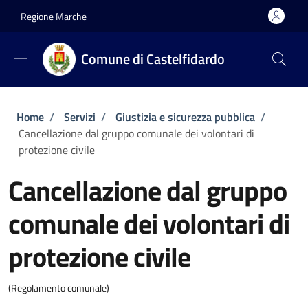
Salta al contenuto principale
Skip to footer content
Regione Marche
Comune di Castelfidardo
Briciole di pane
Home
/
Servizi
/
Giustizia e sicurezza pubblica
/
Cancellazione dal gruppo comunale dei volontari di
protezione civile
Cancellazione dal gruppo
comunale dei volontari di
protezione civile
(Regolamento comunale)