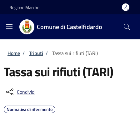
Salta al contenuto principale
Skip to footer content
Regione Marche
Comune di Castelfidardo
Briciole di pane
Home
/
Tributi
/
Tassa sui rifiuti (TARI)
Tassa sui rifiuti (TARI)
Condividi
Normativa di riferimento